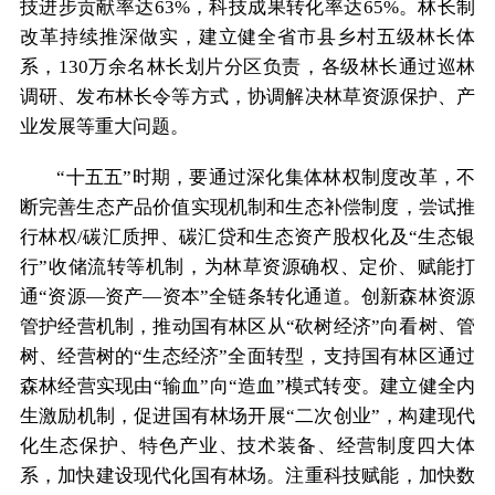
技进步贡献率达63%，科技成果转化率达65%。林长制
改革持续推深做实，建立健全省市县乡村五级林长体
系，130万余名林长划片分区负责，各级林长通过巡林
调研、发布林长令等方式，协调解决林草资源保护、产
业发展等重大问题。
“十五五”时期，要通过深化集体林权制度改革，不
断完善生态产品价值实现机制和生态补偿制度，尝试推
行林权/碳汇质押、碳汇贷和生态资产股权化及“生态银
行”收储流转等机制，为林草资源确权、定价、赋能打
通“资源—资产—资本”全链条转化通道。创新森林资源
管护经营机制，推动国有林区从“砍树经济”向看树、管
树、经营树的“生态经济”全面转型，支持国有林区通过
森林经营实现由“输血”向“造血”模式转变。建立健全内
生激励机制，促进国有林场开展“二次创业”，构建现代
化生态保护、特色产业、技术装备、经营制度四大体
系，加快建设现代化国有林场。注重科技赋能，加快数