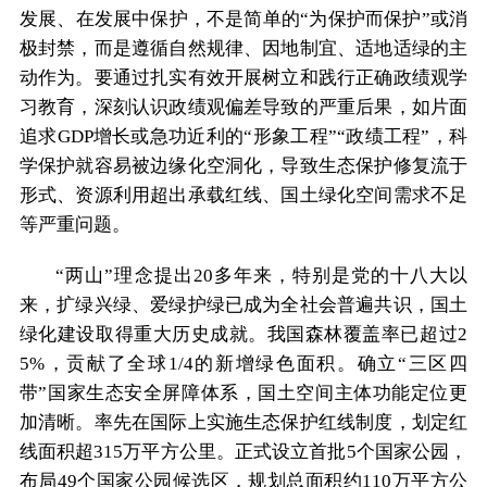
发展、在发展中保护，不是简单的“为保护而保护”或消
极封禁，而是遵循自然规律、因地制宜、适地适绿的主
动作为。要通过扎实有效开展树立和践行正确政绩观学
习教育，深刻认识政绩观偏差导致的严重后果，如片面
追求GDP增长或急功近利的“形象工程”“政绩工程”，科
学保护就容易被边缘化空洞化，导致生态保护修复流于
形式、资源利用超出承载红线、国土绿化空间需求不足
等严重问题。
“两山”理念提出20多年来，特别是党的十八大以
来，扩绿兴绿、爱绿护绿已成为全社会普遍共识，国土
绿化建设取得重大历史成就。我国森林覆盖率已超过2
5%，贡献了全球1/4的新增绿色面积。确立“三区四
带”国家生态安全屏障体系，国土空间主体功能定位更
加清晰。率先在国际上实施生态保护红线制度，划定红
线面积超315万平方公里。正式设立首批5个国家公园，
布局49个国家公园候选区，规划总面积约110万平方公