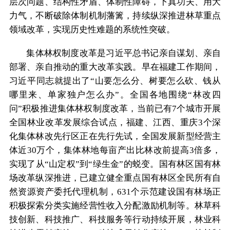
层次问题、结构性矛盾、体制性障碍，下真功夫、用大
力气，不断破除体制机制藩篱，持续纵深推进林草重点
领域改革，实现历史性难题的系统性突破。
集体林权制度改革是习近平总书记亲自谋划、亲自
部署、亲自推动的重大改革实践。早在福建工作期间，
习近平同志就提出了“山要怎么分、树要怎么砍、钱从
哪里来、单家独户怎么办”。全国各地围绕“林改四
问”积极推进集体林权制度改革，当前已有7个城市开展
全国林业改革发展综合试点，福建、江西、重庆3个深
化集体林改先行区正在先行先试，全国发展新型经营主
体近30万个，集体林地每亩产出比林改前提高3倍多，
实现了从“山定权”到“绿生金”的蜕变。国有林区国有林
场改革纵深推进，已建立健全重点国有林区全民所有自
然资源资产委托代理机制，631个示范建设国有林场正
积极探索分类实施经营性收入分配激励机制等。林草科
技创新、科技推广、科技服务等行动持续开展，林业科