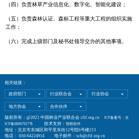
（四）负责林草产业信息化、数字化、智能化建设；
（五）负责森林认证、森标工程等重大工程的组织实施
工作；
（六）完成上级部门及秘书处领导交办的其他事项。
相关链接：
政府部门
行业联合会
行业协会
地方协会
合作伙伴
版权所有：@2023 中国林业产业联合会 cfif.org.cn
ICP备案号：京
技术支持：
ICP备08007927号
智联软件
地址：北京市东城区和平里东街12号院6号楼213
电话： 010-64224914 电子邮件：xcb@cfif.org.cn